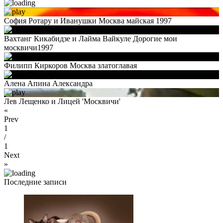
София Ротару и Иванушки Москва майская 1997
Вахтанг Кикабидзе и Лайма Вайкуле Дорогие мои
москвичи1997
Филипп Киркоров Москва златоглавая
Алена Апина Александра
Лев Лещенко и Лицей 'Москвичи'
«
Prev
1
/
1
Next
»
Последние записи