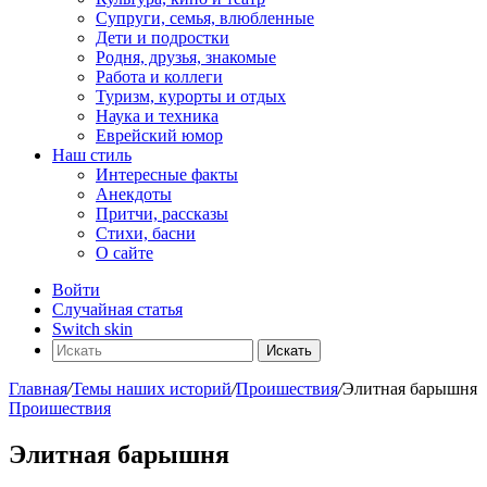
Супруги, семья, влюбленные
Дети и подростки
Родня, друзья, знакомые
Работа и коллеги
Туризм, курорты и отдых
Наука и техника
Еврейский юмор
Наш стиль
Интересные факты
Анекдоты
Притчи, рассказы
Стихи, басни
О сайте
Войти
Случайная статья
Switch skin
Искать
Главная
/
Темы наших историй
/
Проишествия
/
Элитная барышня
Проишествия
Элитная барышня