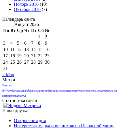
Ноябрь 2016
(10)
Октябрь 2016
(7)
Календарь сайта
Август 2026
Пн
Вт
Ср
Чт
Пт
Сб
Вс
1
2
3
4
5
6
7
8
9
10
11
12
13
14
15
16
17
18
19
20
21
22
23
24
25
26
27
28
29
30
31
« Мар
Метки
Николас
Вуйчич
бизнес
воин
война
волк
криптообменник
москва
мошенничество
песня
семья
смартфон
смысл
жизни
собака
счастье
Статистика сайта
Наши друзья
Откровения дня
Интернет-ярмарка и вернисаж на Школьной улице