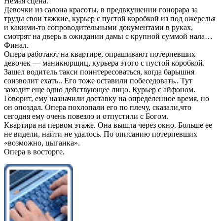
Немая сцена.
Девочки из салона красоты, в предвкушении гонорара за
труды свои тяжкие, курьер с пустой коробкой из под ожерелья
и какими-то сопроводительными документами в руках,
смотрят на дверь в ожидании дамы с крупной суммой нала…
Финал.
Опера работают на квартире, опрашивают потерпевших
девочек — маникюрщиц, курьера этого с пустой коробкой.
Зашел водитель такси поинтересоваться, когда барышня
соизволит ехать.. Его тоже оставили побеседовать.. Тут
заходит еще одно действующее лицо. Курьер с айфоном.
Говорит, ему назначили доставку на определенное время, но
он опоздал. Опера похлопали его по плечу, сказали,что
сегодня ему очень повезло и отпустили с Богом.
Квартира на первом этаже. Она вышла через окно. Больше ее
не видели, найти не удалось. По описанию потерпевших
«возможно, цыганка».
Опера в восторге.