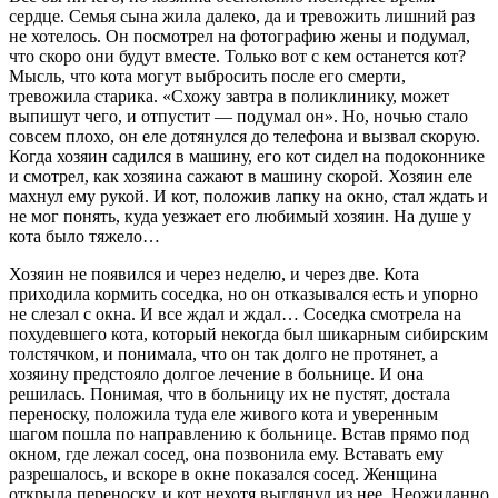
сердце. Семья сына жила далеко, да и тревожить лишний раз
не хотелось. Он посмотрел на фотографию жены и подумал,
что скоро они будут вместе. Только вот с кем останется кот?
Мысль, что кота могут выбросить после его смерти,
тревожила старика. «Схожу завтра в поликлинику, может
выпишут чего, и отпустит — подумал он». Но, ночью стало
совсем плохо, он еле дотянулся до телефона и вызвал скорую.
Когда хозяин садился в машину, его кот сидел на подоконнике
и смотрел, как хозяина сажают в машину скорой. Хозяин еле
махнул ему рукой. И кот, положив лапку на окно, стал ждать и
не мог понять, куда уезжает его любимый хозяин. На душе у
кота было тяжело…
Хозяин не появился и через неделю, и через две. Кота
приходила кормить соседка, но он отказывался есть и упорно
не слезал с окна. И все ждал и ждал… Соседка смотрела на
похудевшего кота, который некогда был шикарным сибирским
толстячком, и понимала, что он так долго не протянет, а
хозяину предстояло долгое лечение в больнице. И она
решилась. Понимая, что в больницу их не пустят, достала
переноску, положила туда еле живого кота и уверенным
шагом пошла по направлению к больнице. Встав прямо под
окном, где лежал сосед, она позвонила ему. Вставать ему
разрешалось, и вскоре в окне показался сосед. Женщина
открыла переноску, и кот нехотя выглянул из нее. Неожиданно