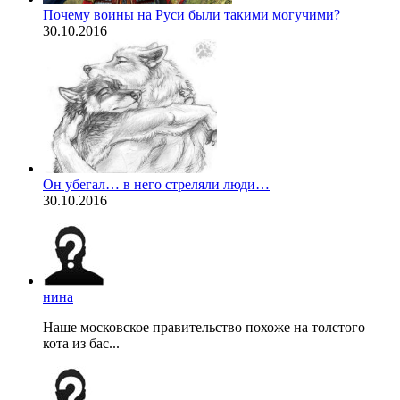
Почему воины на Руси были такими могучими?
30.10.2016
Он убегал… в него стреляли люди…
30.10.2016
нина
Наше московское правительство похоже на толстого
кота из бас...