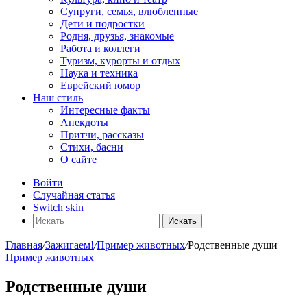
Супруги, семья, влюбленные
Дети и подростки
Родня, друзья, знакомые
Работа и коллеги
Туризм, курорты и отдых
Наука и техника
Еврейский юмор
Наш стиль
Интересные факты
Анекдоты
Притчи, рассказы
Стихи, басни
О сайте
Войти
Случайная статья
Switch skin
Искать
Главная
/
Зажигаем!
/
Пример животных
/
Родственные души
Пример животных
Родственные души