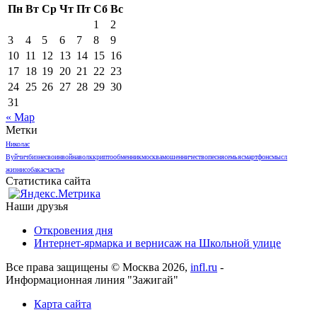
Пн
Вт
Ср
Чт
Пт
Сб
Вс
1
2
3
4
5
6
7
8
9
10
11
12
13
14
15
16
17
18
19
20
21
22
23
24
25
26
27
28
29
30
31
« Мар
Метки
Николас
Вуйчич
бизнес
воин
война
волк
криптообменник
москва
мошенничество
песня
семья
смартфон
смысл
жизни
собака
счастье
Статистика сайта
Наши друзья
Откровения дня
Интернет-ярмарка и вернисаж на Школьной улице
Все права защищены © Москва 2026,
infl.ru
-
Информационная линия "Зажигай"
Карта сайта