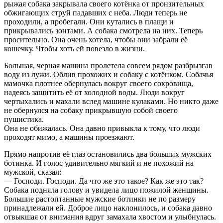
рыжая собака закрывала своего котёнка от пронзительных
обжигающих струй падавших с неба. Люди теперь не
проходили, а пробегали. Они кутались в плащи и
прикрывались зонтами. А собака смотрела на них. Теперь
просительно. Она очень хотела, чтобы они забрали её
кошечку. Чтобы хоть ей повезло в жизни.
Большая, черная машина пролетела совсем рядом разбрызгав
воду из лужи. Облив прохожих и собаку с котёнком. Собачья
мамочка плотнее обернулась вокруг своего сокровища,
надеясь защитить её от холодной воды. Люди вокруг
чертыхались и махали вслед машине кулаками. Но никто даже
не обернулся на собаку прикрывшую собой своего
пушистика.
Она не обижалась. Она давно привыкла к тому, что люди
проходят мимо, а машины проезжают.
Прямо напротив её глаз остановились два больших мужских
ботинка. И голос удивительно мягкий и не похожий на
мужской, сказал:
— Господи. Господи. Да что же это такое? Как же это так?
Собака подняла голову и увидела лицо пожилой женщины.
Большие растоптанные мужские ботинки не по размеру
принадлежали ей. Доброе лицо наклонилось, и собака давно
отвыкшая от внимания вдруг замахала хвостом и улыбнулась.