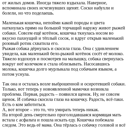
от жилых домов. Иногда тяжело вздыхала. Наверное,
вспоминала своих исчезнувших щенят. Соски набухли и
болели, но что поделаешь.
Маленькая кошечка, непойми какой породы и цвета
наткнулась прямо на большой торчащий наружу живот рыжей
собаки. Совсем ещё котёнок, кошечка ткнулась носом во
вкусно пахнущий и тёплый сосок, и вдруг открыв маленький
розовый ротик схватила его.
Рыжая собака дёрнулась и скосила глаза. Она с удивлением
увидела, как маленький бело-рыжий котёнок сосёт её молоко.
Тяжело вздохнув и посмотрев на малышку, собака свернулась
вокруг неё колечком и стала облизывать. Насосавшись
молока, кошечка долго мурлыкала под собачьим языком, а
потом уснула.
Так она и осталась возле выброшенной и осиротевшей собаки.
Только, вот теперь у новоявленной мамочки возникла
проблема. Первая, радость – появился щенок. Ну, не совсем
щенок. И собачка скосила глаза на кошечку. Радость, всё-таки.
Есть о ком заботиться.
А, вот второе – это то, что умирать теперь никак.
На второй день смертельно проголодавшаяся кормящая мать
встала с асфальта и пошла искать еду. Кошечка побежала
следом. Это ведь её мама. Она тёрлась о собачку головой и всё