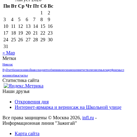
Пн
Вт
Ср
Чт
Пт
Сб
Вс
1
2
3
4
5
6
7
8
9
10
11
12
13
14
15
16
17
18
19
20
21
22
23
24
25
26
27
28
29
30
31
« Мар
Метки
Николас
Вуйчич
бизнес
воин
война
волк
криптообменник
москва
мошенничество
песня
семья
смартфон
смысл
жизни
собака
счастье
Статистика сайта
Наши друзья
Откровения дня
Интернет-ярмарка и вернисаж на Школьной улице
Все права защищены © Москва 2026,
infl.ru
-
Информационная линия "Зажигай"
Карта сайта