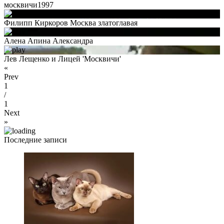
москвичи1997
Филипп Киркоров Москва златоглавая
Алена Апина Александра
Лев Лещенко и Лицей 'Москвичи'
«
Prev
1
/
1
Next
»
Последние записи