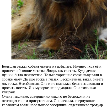
Большая рыжая собака лежала на асфальте. Именно туда её и
принесли бывшие хозяева. Люди, так сказать. Куда делись
щенки, было неизвестно. Только торчащие соски выдавали в
собаке маму. Да ещё тоска в глазах. Бесконечная, такая, знаете
ли, тоска. Неизбывная. Она и не пыталась бегать за людьми и
просить поесть. И к мусорке не подходила. Она тихонько
умирала.
Очень тихонько, совершенно никого не беспокоя и не
отягощая своим присутствием. Она лежала, свернувшись
калачиком возле небольшого заборчика, отделявшего тротуар