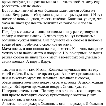
время возбуждённо рассказывала ей что-то своё. А кому ещё
рассказать, как не маме?
Вот только, где найти еду большая худая рыжая собака не
знала. Ведь раньше ей давали корм, а теперь куда идти? И тут
помог её новый щенок, то есть котёнок. Кошечка, увидев, что
мама не знает где поесть, толкнула её головой и повела
вперёд.
Подойдя к свалке малышка оставила внизу растерявшуюся
собаку и полезла наверх. А через пару минут появилась с
большим куском пиццы. Она поднесла её к собаке и положив
возле её ног потёрлась о свою новую маму.
Мама поела, и они пошли на старое место. Конечно, наверное
можно было найти место и получше. Но, во-первых, большая
рыжая собака не знала таких мест, а во-вторых она думала о
своих щенках. А вдруг. Вдруг.
Так они и жили там. Месяц. Кошечка научилась носить еду
своей собачьей мамочке прямо туда. А потом прижималась к
ней и тихонько мурлыча засыпала. Засыпала и собака,
обернувшись колечком вокруг своего котёнка. А люди ходили
вокруг. Всё время проходили вокруг. Спеша куда-то.
Наверное, очень спеша. Потому, что остановится, покормить
или просто погладить собаку приютившую котёнка у них
времени так и не хватило.
А потом пошли дожди. Холодные, осенние дожди. И большая