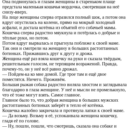
Она подвинулась и глазам женщины в стареньком плаще
предстала маленькая кошачья мордочка, смотревшая на неё
снизу-вверх.
На лице женщины сперва отразился полный шок, а потом она
вдруг опустилась на колени, прямо на мокрый холодный
асфальт, и достала котёнка из объятий его собачьей мамы.
Кошечка сперва радостно мяукнула и потёрлась о добрые и
тёплые руки, но потом.
Потом вдруг вырвалась и прыгнула поближе к своей маме.
Так они и смотрели на женщину в больших растоптанных
ботинках. Прижавшись друг к другу и дрожа.
Женщина ещё раз взяла кошечку на руки и сказала твёрдым,
решительным голосом, не терпящим возражений. Правда,
почему-то, он у неё всё равно дрожал.
— Пойдем-ка ко мне домой. Где трое там и ещё двое
поместятся. Ничего. Проживём.
Большая рыжая собака радостно виляла хвостом и заглядывала
благодарно в глаза женщине. У неё и мысли не промелькнуло,
что её тоже могут взять. Самое главное.
Главное было то, что добрая женщина в больших мужских
растоптанных ботинках заберёт в тепло её котёнка.
Кошечка жалобно закричала и протянула лапки к своей маме.
— Да возьму. Возьму я её, успокаивала женщина кошечку,
гладя её по голове.
— Ну, пошли, пошли, что смотришь, сказала она собаке и