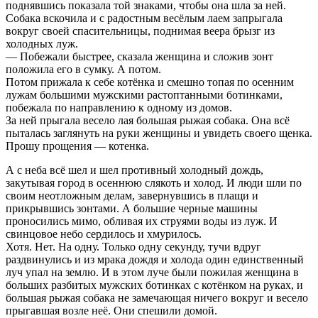
поднявшись показала той знаками, чтобы она шла за ней.
Собака вскочила и с радостным весёлым лаем запрыгала
вокруг своей спасительницы, поднимая веера брызг из
холодных луж.
— Побежали быстрее, сказала женщина и сложив зонт
положила его в сумку. А потом.
Потом прижала к себе котёнка и смешно топая по осенним
лужам большими мужскими растоптанными ботинками,
побежала по направлению к одному из домов.
За ней прыгала весело лая большая рыжая собака. Она всё
пыталась заглянуть на руки женщины и увидеть своего щенка.
Прошу прощения — котенка.
А с неба всё шел и шел противный холодный дождь,
закутывая город в осеннюю слякоть и холод. И люди шли по
своим неотложным делам, завернувшись в плащи и
прикрывшись зонтами. А большие черные машины
проносились мимо, обливая их струями воды из луж. И
свинцовое небо сердилось и хмурилось.
Хотя. Нет. На одну. Только одну секунду, тучи вдруг
раздвинулись и из мрака дождя и холода один единственный
луч упал на землю. И в этом луче были пожилая женщина в
больших разбитых мужских ботинках с котёнком на руках, и
большая рыжая собака не замечающая ничего вокруг и весело
прыгавшая возле неё. Они спешили домой.