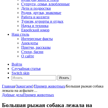
Супруги, семья, влюбленные
Дети и подростки
Родня, друзья, знакомые
Работа и коллеги
Туризм, курорты и отдых
Наука и техника
Еврейский юмор
Наш стиль
Интересные факты
Анекдоты
Притчи, рассказы
Стихи, басни
О сайте
Войти
Случайная статья
Switch skin
Искать
Главная
/
Зажигаем!
/
Пример животных
/
Большая рыжая собака
лежала на асфальте…
Добрые дела
Пример животных
Большая рыжая собака лежала на