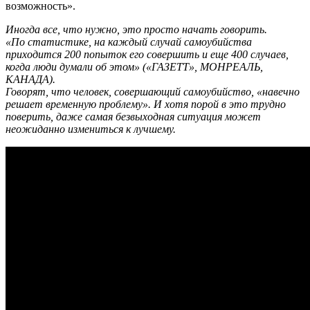
возможность».
Иногда все, что нужно, это просто начать говорить.
«По статистике, на каждый случай самоубийства
приходится 200 попыток его совершить и еще 400 случаев,
когда люди думали об этом» («ГАЗЕТТ», МОНРЕАЛЬ,
КАНАДА).
Говорят, что человек, совершающий самоубийство, «навечно
решает временную проблему». И хотя порой в это трудно
поверить, даже самая безвыходная ситуация может
неожиданно измениться к лучшему.