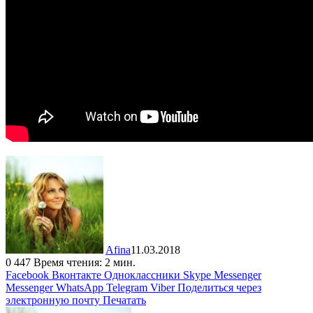
Afina
11.03.2018
0
447
Время чтения: 2 мин.
Facebook
Вконтакте
Одноклассники
Skype
Messenger
Messenger
WhatsApp
Telegram
Viber
Поделиться через
электронную почту
Печатать