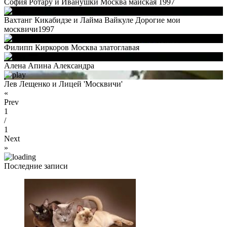
София Ротару и Иванушки Москва майская 1997
Вахтанг Кикабидзе и Лайма Вайкуле Дорогие мои
москвичи1997
Филипп Киркоров Москва златоглавая
Алена Апина Александра
Лев Лещенко и Лицей 'Москвичи'
«
Prev
1
/
1
Next
»
Последние записи