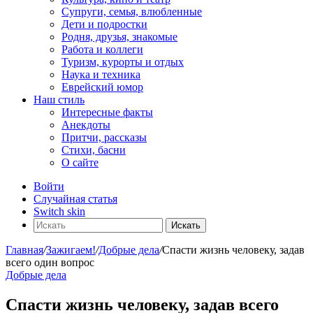
Супруги, семья, влюбленные
Дети и подростки
Родня, друзья, знакомые
Работа и коллеги
Туризм, курорты и отдых
Наука и техника
Еврейский юмор
Наш стиль
Интересные факты
Анекдоты
Притчи, рассказы
Стихи, басни
О сайте
Войти
Случайная статья
Switch skin
Искать
Главная
/
Зажигаем!
/
Добрые дела
/
Спасти жизнь человеку, задав
всего один вопрос
Добрые дела
Спасти жизнь человеку, задав всего