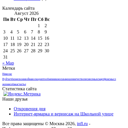
Календарь сайта
Август 2026
Пн
Вт
Ср
Чт
Пт
Сб
Вс
1
2
3
4
5
6
7
8
9
10
11
12
13
14
15
16
17
18
19
20
21
22
23
24
25
26
27
28
29
30
31
« Мар
Метки
Николас
Вуйчич
бизнес
воин
война
волк
криптообменник
москва
мошенничество
песня
семья
смартфон
смысл
жизни
собака
счастье
Статистика сайта
Наши друзья
Откровения дня
Интернет-ярмарка и вернисаж на Школьной улице
Все права защищены © Москва 2026,
infl.ru
-