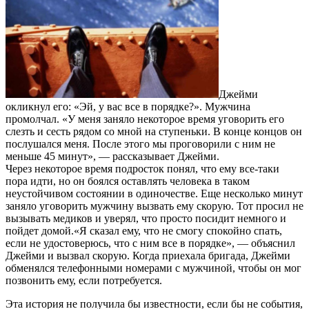
Джейми
окликнул его: «Эй, у вас все в порядке?». Мужчина
промолчал. «У меня заняло некоторое время уговорить его
слезть и сесть рядом со мной на ступеньки. В конце концов он
послушался меня. После этого мы проговорили с ним не
меньше 45 минут», — рассказывает Джейми.
Через некоторое время подросток понял, что ему все-таки
пора идти, но он боялся оставлять человека в таком
неустойчивом состоянии в одиночестве. Еще несколько минут
заняло уговорить мужчину вызвать ему скорую. Тот просил не
вызывать медиков и уверял, что просто посидит немного и
пойдет домой.«Я сказал ему, что не смогу спокойно спать,
если не удостоверюсь, что с ним все в порядке», — объяснил
Джейми и вызвал скорую. Когда приехала бригада, Джейми
обменялся телефонными номерами с мужчиной, чтобы он мог
позвонить ему, если потребуется.
Эта история не получила бы известности, если бы не события,