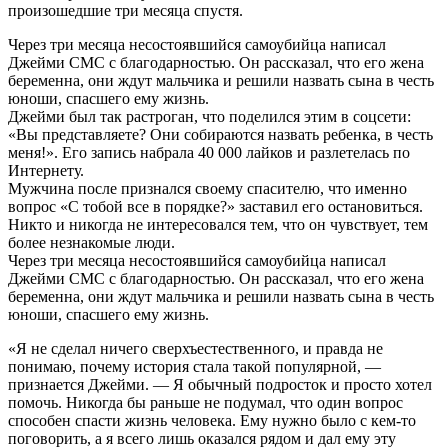
произошедшие три месяца спустя.
Через три месяца несостоявшийся самоубийца написал
Джейми СМС с благодарностью. Он рассказал, что его жена
беременна, они ждут мальчика и решили назвать сына в честь
юноши, спасшего ему жизнь.
Джейми был так растроган, что поделился этим в соцсети:
«Вы представляете? Они собираются назвать ребенка, в честь
меня!». Его запись набрала 40 000 лайков и разлетелась по
Интернету.
Мужчина после признался своему спасителю, что именно
вопрос «С тобой все в порядке?» заставил его остановиться.
Никто и никогда не интересовался тем, что он чувствует, тем
более незнакомые люди.
Через три месяца несостоявшийся самоубийца написал
Джейми СМС с благодарностью. Он рассказал, что его жена
беременна, они ждут мальчика и решили назвать сына в честь
юноши, спасшего ему жизнь.
«Я не сделал ничего сверхъестественного, и правда не
понимаю, почему история стала такой популярной, —
признается Джейми. — Я обычный подросток и просто хотел
помочь. Никогда бы раньше не подумал, что один вопрос
способен спасти жизнь человека. Ему нужно было с кем-то
поговорить, а я всего лишь оказался рядом и дал ему эту