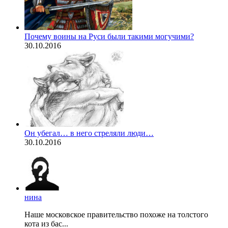
Почему воины на Руси были такими могучими?
30.10.2016
Он убегал… в него стреляли люди…
30.10.2016
нина
Наше московское правительство похоже на толстого
кота из бас...