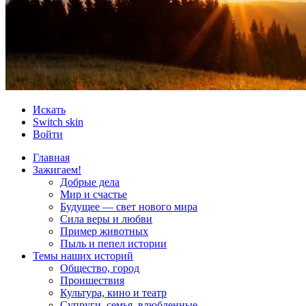
Искать
Switch skin
Войти
Главная
Зажигаем!
Добрые дела
Мир и счастье
Будущее — свет нового мира
Сила веры и любви
Пример животных
Пыль и пепел истории
Темы наших историй
Общество, город
Проишествия
Культура, кино и театр
Супруги, семья, влюбленные