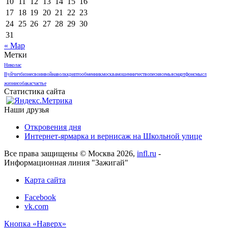
10
11
12
13
14
15
16
17
18
19
20
21
22
23
24
25
26
27
28
29
30
31
« Мар
Метки
Николас
Вуйчич
бизнес
воин
война
волк
криптообменник
москва
мошенничество
песня
семья
смартфон
смысл
жизни
собака
счастье
Статистика сайта
Наши друзья
Откровения дня
Интернет-ярмарка и вернисаж на Школьной улице
Все права защищены © Москва 2026,
infl.ru
-
Информационная линия "Зажигай"
Карта сайта
Facebook
vk.com
Кнопка «Наверх»